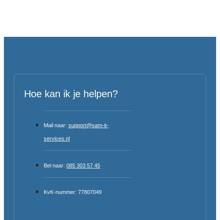
Hoe kan ik je helpen?
Mail naar:
support@sam-it-
services.nl
Bel naar:
085 303 57 45
KvK-nummer: 77807049