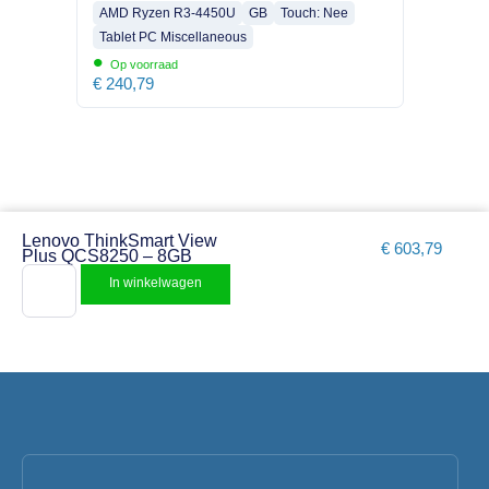
AMD Ryzen R3-4450U
GB
Touch: Nee
Tablet PC Miscellaneous
•
Op voorraad
€
240,79
Lenovo ThinkSmart View
€
603,79
Plus QCS8250 – 8GB
In winkelwagen