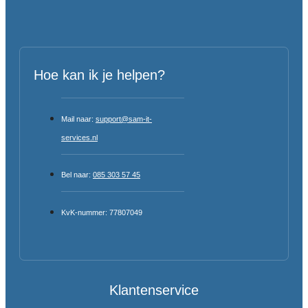
Hoe kan ik je helpen?
Mail naar:
support@sam-it-
services.nl
Bel naar:
085 303 57 45
KvK-nummer: 77807049
Klantenservice