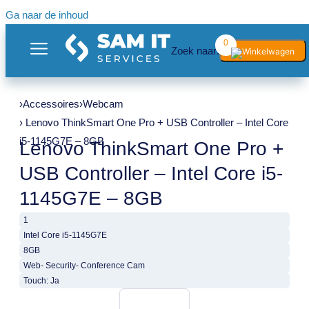
Ga naar de inhoud
0
Zoek naar:
›
Accessoires
›
Webcam
› Lenovo ThinkSmart One Pro + USB Controller – Intel Core
i5-1145G7E – 8GB
Lenovo ThinkSmart One Pro +
USB Controller – Intel Core i5-
1145G7E – 8GB
1
Intel Core i5-1145G7E
8GB
Web- Security- Conference Cam
Touch: Ja