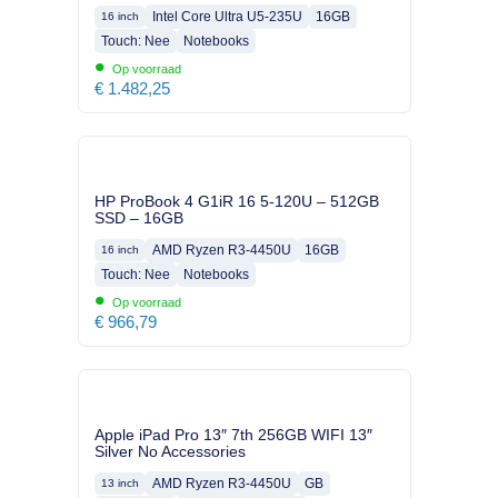
Intel Core Ultra U5-235U
16GB
16 inch
Touch: Nee
Notebooks
•
Op voorraad
€
1.482,25
HP ProBook 4 G1iR 16 5-120U – 512GB
SSD – 16GB
AMD Ryzen R3-4450U
16GB
16 inch
Touch: Nee
Notebooks
•
Op voorraad
€
966,79
Apple iPad Pro 13″ 7th 256GB WIFI 13″
Silver No Accessories
AMD Ryzen R3-4450U
GB
13 inch