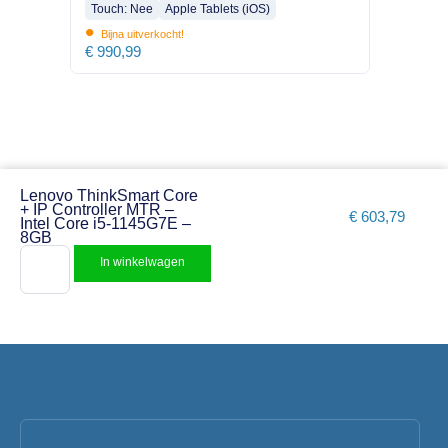
Touch: Nee
Apple Tablets (iOS)
•
Bijna uitverkocht!
€
990,99
Lenovo ThinkSmart Core
+ IP Controller MTR –
€
603,79
Intel Core i5-1145G7E –
8GB
In winkelwagen