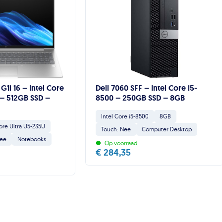
G1i 16 – Intel Core
Dell 7060 SFF – Intel Core i5-
 – 512GB SSD –
8500 – 250GB SSD – 8GB
Intel Core i5-8500
8GB
Core Ultra U5-235U
Touch: Nee
Computer Desktop
•
Nee
Notebooks
Op voorraad
€
284,35