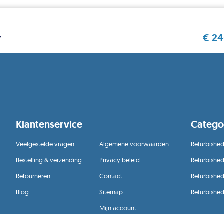
€
24
y
Klantenservice
Catego
Veelgestelde vragen
Algemene voorwaarden
Refurbished
Bestelling & verzending
Privacy beleid
Refurbishe
Retourneren
Contact
Refurbished
Blog
Sitemap
Refurbishe
Mijn account