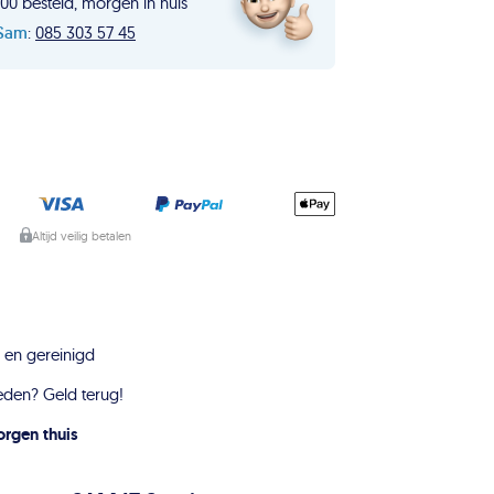
00 besteld, morgen in huis
Sam
:
085 303 57 45
Altijd veilig betalen
en gereinigd
eden? Geld terug!
rgen thuis