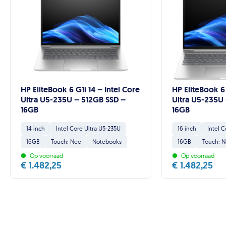
HP EliteBook 6 G1i 14 – Intel Core
HP EliteBook 6 
Ultra U5-235U – 512GB SSD –
Ultra U5-235U
16GB
16GB
14 inch
Intel Core Ultra U5-235U
16 inch
Intel 
16GB
Touch: Nee
Notebooks
16GB
Touch: 
•
•
Op voorraad
Op voorraad
€
1.482,25
€
1.482,25