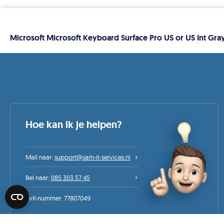
Microsoft Microsoft Keyboard Surface Pro US or US Int Gra
Hoe kan ik je helpen?
Mail naar:
support@sam-it-services.nl
Bel naar:
085 303 57 45
ZOJUIST VERKOCHT
ZOJUIST VERKOCHT
KvK-nummer: 77807049