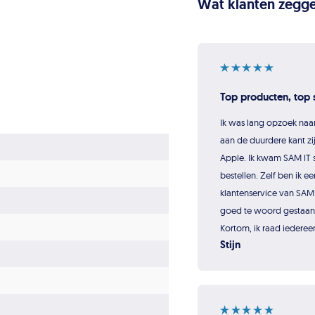
Wat klanten zegge
Top producten, top s
Ik was lang opzoek naa
aan de duurdere kant zij
Apple. Ik kwam SAM IT s
bestellen. Zelf ben ik ee
klantenservice van SAM 
goed te woord gestaan e
Kortom, ik raad iederee
Stijn