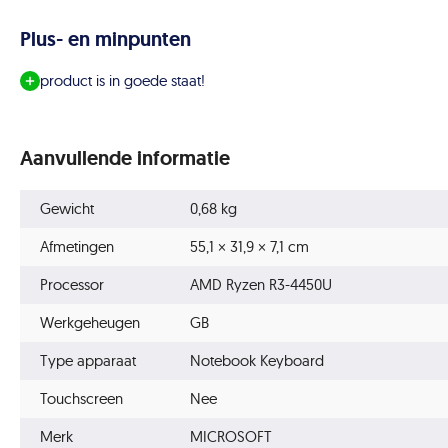
Plus- en minpunten
product is in goede staat!
Aanvullende informatie
Gewicht
0,68 kg
Afmetingen
55,1 × 31,9 × 7,1 cm
Processor
AMD Ryzen R3-4450U
Werkgeheugen
GB
Type apparaat
Notebook Keyboard
Touchscreen
Nee
Merk
MICROSOFT