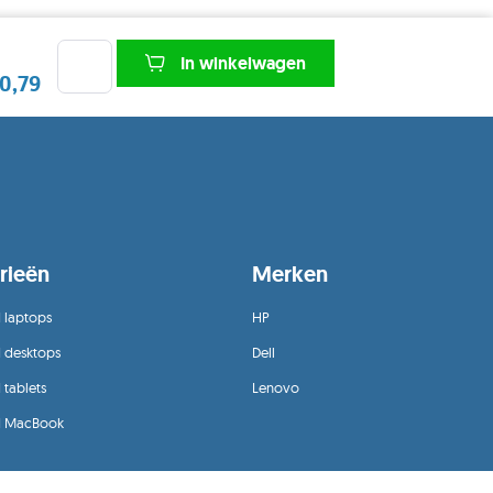
In winkelwagen
0,79
rieën
Merken
 laptops
HP
d desktops
Dell
 tablets
Lenovo
d MacBook