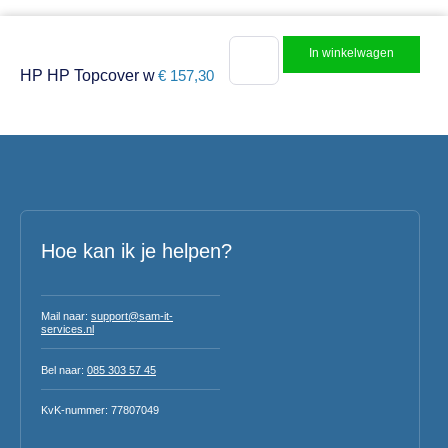
In winkelwagen
HP HP Topcover w
€
157,30
Hoe kan ik je helpen?
Mail naar:
support@sam-it-
services.nl
Bel naar:
085 303 57 45
KvK-nummer: 77807049