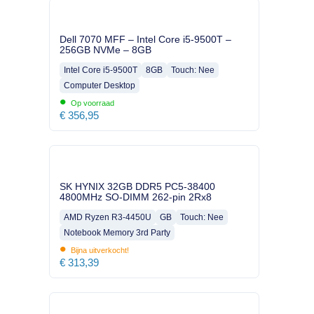
Dell 7070 MFF – Intel Core i5-9500T –
256GB NVMe – 8GB
Intel Core i5-9500T
8GB
Touch: Nee
Computer Desktop
•
Op voorraad
€
356,95
SK HYNIX 32GB DDR5 PC5-38400
4800MHz SO-DIMM 262-pin 2Rx8
AMD Ryzen R3-4450U
GB
Touch: Nee
Notebook Memory 3rd Party
•
Bijna uitverkocht!
€
313,39