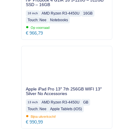
HP ProBook 4 G1iR 16 5-120U – 512GB
SSD – 16GB
AMD Ryzen R3-4450U
16GB
16 inch
Touch: Nee
Notebooks
•
Op voorraad
€
966,79
Apple iPad Pro 13″ 7th 256GB WIFI 13″
Silver No Accessories
AMD Ryzen R3-4450U
GB
13 inch
Touch: Nee
Apple Tablets (iOS)
•
Bijna uitverkocht!
€
990,99