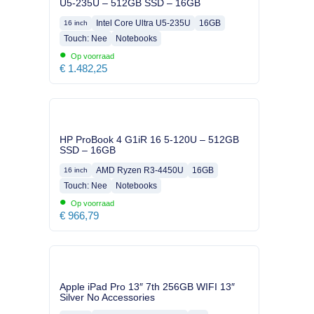
U5-235U – 512GB SSD – 16GB
Intel Core Ultra U5-235U
16GB
16 inch
Touch: Nee
Notebooks
•
Op voorraad
€
1.482,25
HP ProBook 4 G1iR 16 5-120U – 512GB
SSD – 16GB
AMD Ryzen R3-4450U
16GB
16 inch
Touch: Nee
Notebooks
•
Op voorraad
€
966,79
Apple iPad Pro 13″ 7th 256GB WIFI 13″
Silver No Accessories