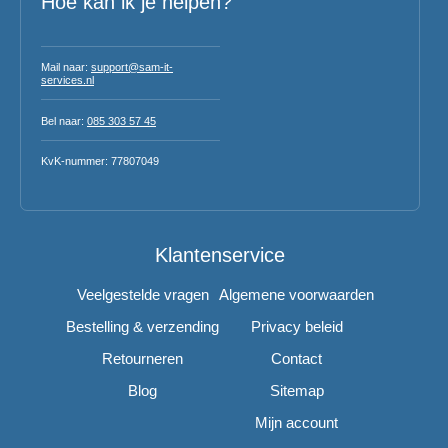
Hoe kan ik je helpen?
Mail naar:
support@sam-it-
services.nl
Bel naar:
085 303 57 45
KvK-nummer: 77807049
Klantenservice
Veelgestelde vragen
Algemene voorwaarden
Bestelling & verzending
Privacy beleid
Retourneren
Contact
Blog
Sitemap
Mijn account