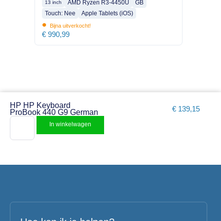
AMD Ryzen R3-4450U
GB
13 inch
Touch: Nee
Apple Tablets (iOS)
•
Bijna uitverkocht!
€
990,99
HP HP Keyboard
€
139,15
ProBook 440 G9 German
In winkelwagen