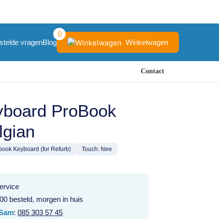
0
Winkelwagen
stelde vragen
Blog
Contact
board ProBook
lgian
ook Keyboard (for Refurb)
Touch: Nee
ervice
00 besteld, morgen in huis
Sam
:
085 303 57 45