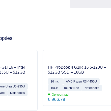
opties!
 G1i 16 – Intel
HP ProBook 4 G1iR 16 5-120U –
-235U – 512GB
512GB SSD – 16GB
16 inch
AMD Ryzen R3-4450U
Core Ultra U5-235U
16GB
Touch: Nee
Notebooks
•
 Nee
Notebooks
Op voorraad
€
966,79