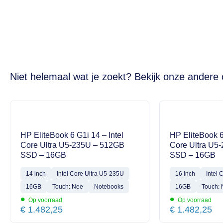
Niet helemaal wat je zoekt? Bekijk onze andere 
HP EliteBook 6 G1i 14 – Intel
HP EliteBook 6
Core Ultra U5-235U – 512GB
Core Ultra U5
SSD – 16GB
SSD – 16GB
14 inch
Intel Core Ultra U5-235U
16 inch
Intel 
16GB
Touch: Nee
Notebooks
16GB
Touch:
•
•
Op voorraad
Op voorraad
€
1.482,25
€
1.482,25