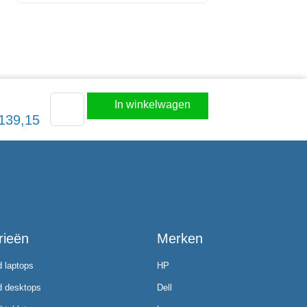
In winkelwagen
139,15
rieën
Merken
d laptops
HP
d desktops
Dell