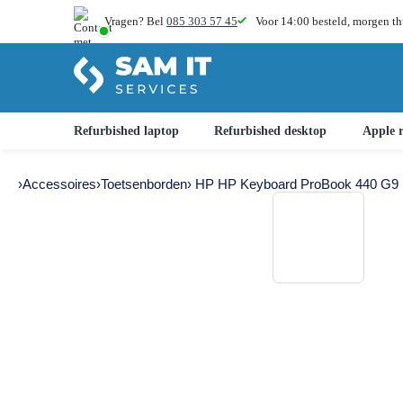
Vragen? Bel
085 303 57 45
Voor 14:00 besteld,
morgen th
Refurbished laptop
Refurbished desktop
Apple r
›
Accessoires
›
Toetsenborden
› HP HP Keyboard ProBook 440 G9 