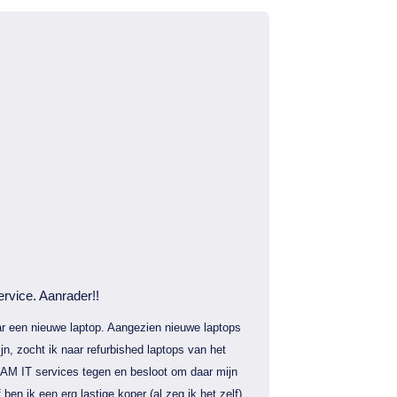
ervice. Aanrader!!
r een nieuwe laptop. Aangezien nieuwe laptops
jn, zocht ik naar refurbished laptops van het
AM IT services tegen en besloot om daar mijn
f ben ik een erg lastige koper (al zeg ik het zelf)