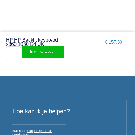
HP HP Backlit keyboard
€
157,30
x360 1030 G4 UK
In winkelwagen
Hoe kan ik je helpen?
Mail naar:
support@sam-it-
services.nl