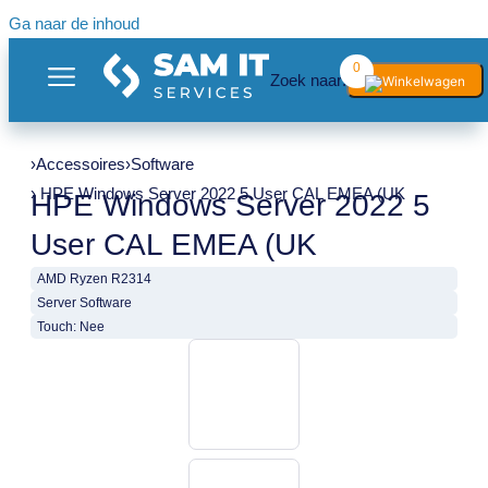
Ga naar de inhoud
0
Zoek naar:
›
Accessoires
›
Software
› HPE Windows Server 2022 5 User CAL EMEA (UK
HPE Windows Server 2022 5
User CAL EMEA (UK
AMD Ryzen R2314
Server Software
Touch: Nee