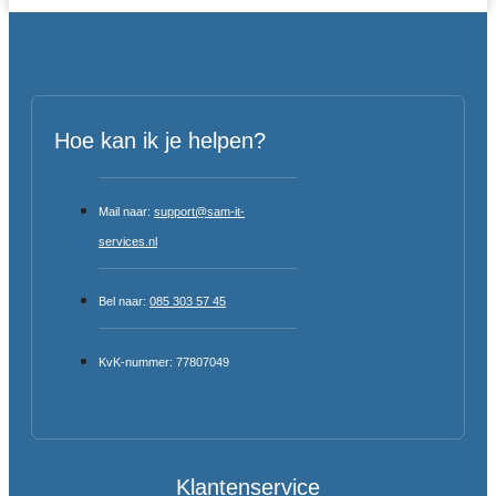
Hoe kan ik je helpen?
Mail naar:
support@sam-it-
services.nl
Bel naar:
085 303 57 45
KvK-nummer: 77807049
Klantenservice