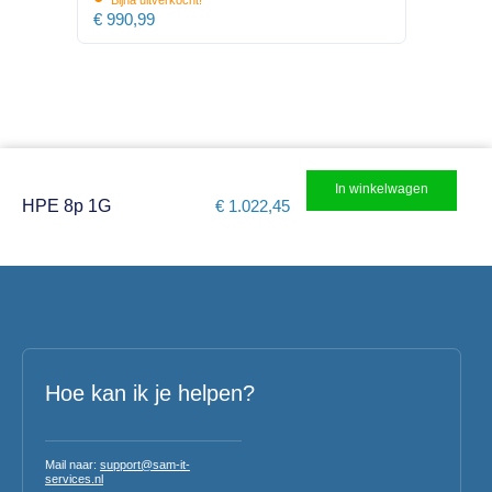
€
990,99
In winkelwagen
HPE 8p 1G
€
1.022,45
Hoe kan ik je helpen?
Mail naar:
support@sam-it-
services.nl