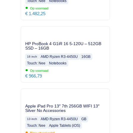
Touch: Nee
Notebooks
•
Op voorraad
€
1.482,25
HP ProBook 4 G1iR 16 5-120U – 512GB
SSD – 16GB
AMD Ryzen R3-4450U
16GB
16 inch
Touch: Nee
Notebooks
•
Op voorraad
€
966,79
Apple iPad Pro 13″ 7th 256GB WIFI 13″
Silver No Accessories
AMD Ryzen R3-4450U
GB
13 inch
Touch: Nee
Apple Tablets (iOS)
•
Bijna uitverkocht!