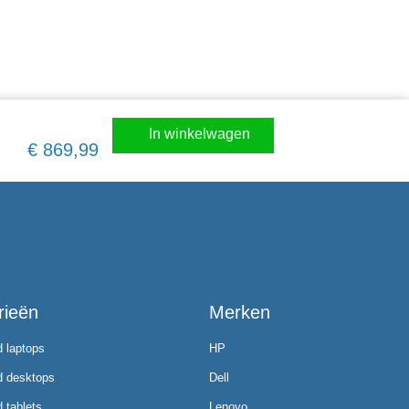
In winkelwagen
€
869,99
rieën
Merken
d laptops
HP
d desktops
Dell
 tablets
Lenovo