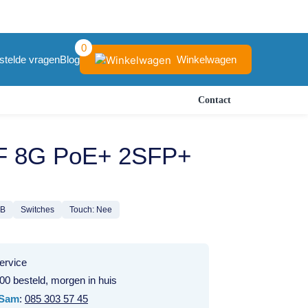
0
Winkelwagen
stelde vragen
Blog
Contact
F 8G PoE+ 2SFP+
B
Switches
Touch: Nee
ervice
00 besteld, morgen in huis
Sam
:
085 303 57 45