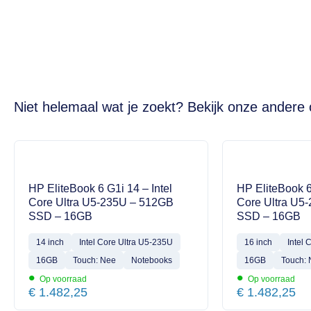
Niet helemaal wat je zoekt? Bekijk onze andere 
HP EliteBook 6 G1i 14 – Intel
HP EliteBook 6
Core Ultra U5-235U – 512GB
Core Ultra U5
SSD – 16GB
SSD – 16GB
14 inch
Intel Core Ultra U5-235U
16 inch
Intel 
16GB
Touch: Nee
Notebooks
16GB
Touch:
•
•
Op voorraad
Op voorraad
€
1.482,25
€
1.482,25