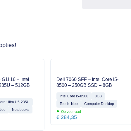
opties!
 G1i 16 – Intel
Dell 7060 SFF – Intel Core i5-
-235U – 512GB
8500 – 250GB SSD – 8GB
Intel Core i5-8500
8GB
Core Ultra U5-235U
Touch: Nee
Computer Desktop
•
 Nee
Notebooks
Op voorraad
€
284,35