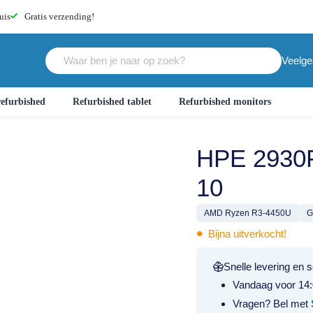
uis
Gratis
verzending!
Veelge
efurbished
Refurbished tablet
Refurbished monitors
HPE 2930
10
AMD Ryzen R3-4450U
G
•
Bijna uitverkocht!
Snelle levering en s
Vandaag voor 14:
Vragen? Bel met