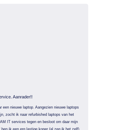
ervice. Aanrader!!
r een nieuwe laptop. Aangezien nieuwe laptops
jn, zocht ik naar refurbished laptops van het
AM IT services tegen en besloot om daar mijn
f ben ik een erg lastige koper (al zeg ik het zelf)