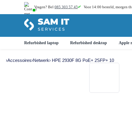
Vragen? Bel
085 303 57 45
Voor 14:00 besteld,
morgen th
Refurbished laptop
Refurbished desktop
Apple r
›
Accessoires
›
Netwerk
› HPE 2930F 8G PoE+ 2SFP+ 10