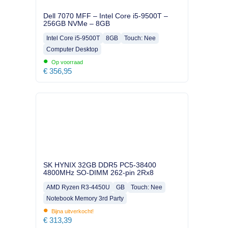
Dell 7070 MFF – Intel Core i5-9500T –
256GB NVMe – 8GB
Intel Core i5-9500T
8GB
Touch: Nee
Computer Desktop
•
Op voorraad
€
356,95
SK HYNIX 32GB DDR5 PC5-38400
4800MHz SO-DIMM 262-pin 2Rx8
AMD Ryzen R3-4450U
GB
Touch: Nee
Notebook Memory 3rd Party
•
Bijna uitverkocht!
€
313,39