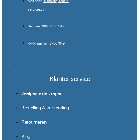
Mail naar:
support@sam-it-
services.nl
Bel naar:
085 303 57 45
KvK-nummer: 77807049
Klantenservice
Veelgestelde vragen
Bestelling & verzending
Retourneren
Blog