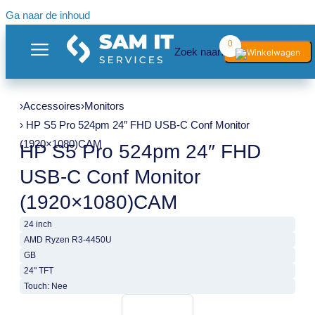
Ga naar de inhoud
0
Zoek naar:
›
Accessoires
›
Monitors
› HP S5 Pro 524pm 24″ FHD USB-C Conf Monitor
(1920×1080)CAM
HP S5 Pro 524pm 24″ FHD
USB-C Conf Monitor
(1920×1080)CAM
24 inch
AMD Ryzen R3-4450U
GB
24" TFT
Touch: Nee