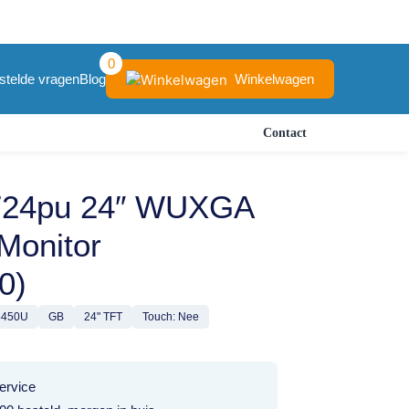
0
Winkelwagen
stelde vragen
Blog
Contact
724pu 24″ WUXGA
Monitor
0)
4450U
GB
24" TFT
Touch: Nee
ervice