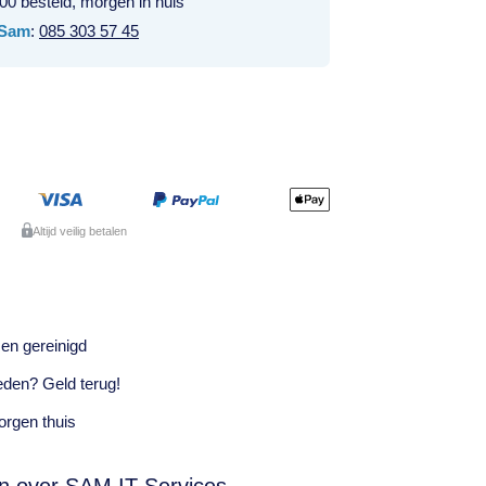
00 besteld, morgen in huis
Sam
:
085 303 57 45
Altijd veilig betalen
en gereinigd
eden? Geld terug!
rgen thuis
n over SAM IT Services