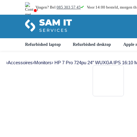
Vragen? Bel
085 303 57 45
Voor 14:00 besteld,
morgen th
Refurbished laptop
Refurbished desktop
Apple r
›
Accessoires
›
Monitors
› HP 7 Pro 724pu 24″ WUXGA IPS 16:10 M