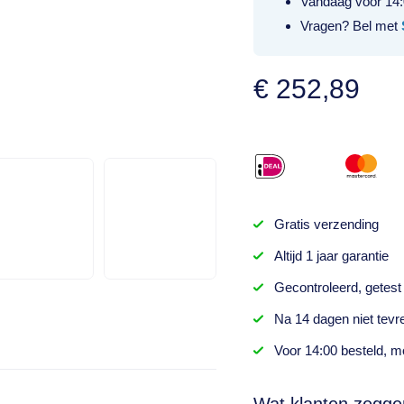
Vandaag voor 14:
Vragen? Bel met
€
252,89
Gratis
verzending
Altijd
1 jaar
garantie
Gecontroleerd,
getest
Na
14 dagen
niet tevr
Voor 14:00 besteld,
mo
Wat klanten zegge