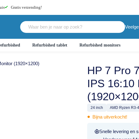
uis
Gratis
verzending!
Veelge
efurbished
Refurbished tablet
Refurbished monitors
onitor (1920×1200)
HP 7 Pro 
IPS 16:10 
(1920×120
24 inch
AMD Ryzen R3-
•
Bijna uitverkocht!
Snelle levering en s