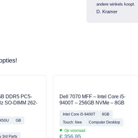
andere winkels koopt.
D. Kramer
opties!
GB DDR5 PC5-
Dell 7070 MFF – Intel Core i5-
z SO-DIMM 262-
9400T – 256GB NVMe – 8GB
Intel Core i5-9400T
8GB
4450U
GB
Touch: Nee
Computer Desktop
•
Op voorraad
€
356,95
 3rd Party