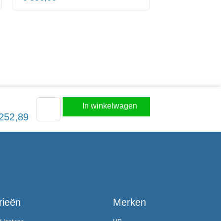
In winkelwagen
252,89
rieën
Merken