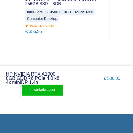
256GB SSD – 8GB
Intel Core i5-10500T
8GB
Touch: Nee
Computer Desktop
•
Bijna uitverkocht!
€
356,95
HP NVIDIA RTX A1000
8GB GDDR6 PCIe 4.0 x8
€
506,99
4x miniDP 1.4a
In winkelwagen