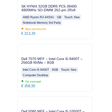
SK HYNIX 32GB DDR5 PC5-38400
4800MHz SO-DIMM 262-pin 2Rx8
AMD Ryzen R3-4450U
GB
Touch: Nee
Notebook Memory 3rd Party
•
Bijna uitverkocht!
€
313,39
Dell 7070 MFF – Intel Core i5-9400T –
256GB NVMe – 8GB
Intel Core i5-9400T
8GB
Touch: Nee
Computer Desktop
•
Op voorraad
€
356,95
Dell 5080 MFF – Intel Core i5-10500T –