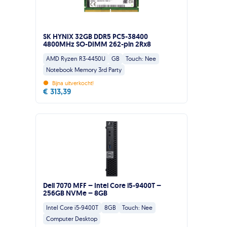
SK HYNIX 32GB DDR5 PC5-38400
4800MHz SO-DIMM 262-pin 2Rx8
AMD Ryzen R3-4450U
GB
Touch: Nee
Notebook Memory 3rd Party
•
Bijna uitverkocht!
€
313,39
Dell 7070 MFF – Intel Core i5-9400T –
256GB NVMe – 8GB
Intel Core i5-9400T
8GB
Touch: Nee
Computer Desktop