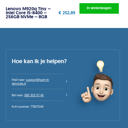
Lenovo M920q Tiny –
In winkelwagen
Intel Core i5-8400 –
€
252,89
256GB NVMe – 8GB
Hoe kan ik je helpen?
Mail naar:
support@sam-it-
services.nl
Bel naar:
085 303 57 45
KvK-nummer: 77807049